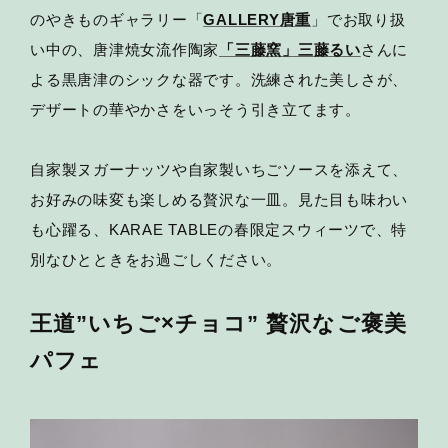
のやきものギャラリー「
GALLERY唐重
」でお取り扱
い中の、唐津焼女流作陶家
「三藤窯」三藤るい
さんに
よる黒唐津のシックな器です。洗練された美しさが、
デザートの華やかさをいっそう引き立てます。
自家製ヌガーナッツや自家製いちごソースを添えて、
お好みの味変も楽しめる贅沢な一皿。見た目も味わい
も心躍る、KARAE TABLEの春限定スウィーツで、特
別なひとときをお過ごしください。
王道”いちご×チョコ” 贅沢なご褒美
パフェ