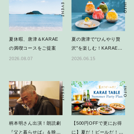
EVENT
INFO
夏休暇、唐津＆KARAE
夏の唐津で“ひんやり贅
の満喫コースをご提案
沢”を楽しむ！KARAE
TABLEかき氷＆限定スイ
2026.08.07
2026.06.15
ーツ
EVENT
INFO
柄本明さん出演！朗読劇
【500円OFFで更にお得
『父と暮らせば』＆映画
に】夏だ！ビールだ！