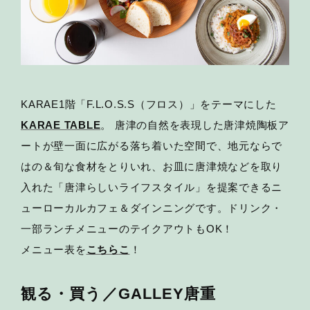
KARAE1階「F.L.O.S.S（フロス）」をテーマにした
KARAE TABLE
。 唐津の自然を表現した唐津焼陶板ア
ートが壁一面に広がる落ち着いた空間で、地元ならで
はの＆旬な食材をとりいれ、お皿に唐津焼などを取り
入れた「唐津らしいライフスタイル」を提案できるニ
ューローカルカフェ＆ダインニングです。ドリンク・
一部ランチメニューのテイクアウトもOK！
メニュー表を
こちら
こ
！
観る・買う／GALLEY唐重