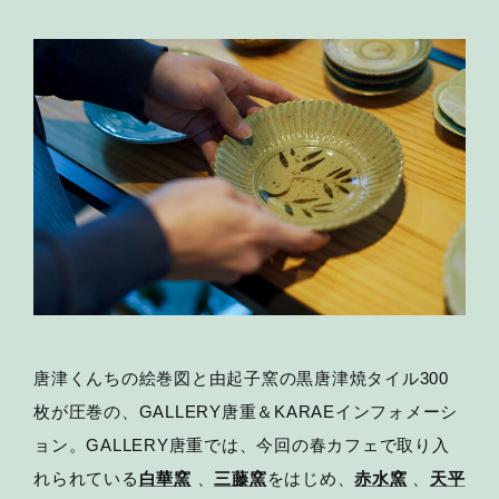
唐津くんちの絵巻図と由起子窯の黒唐津焼タイル300
枚が圧巻の、GALLERY唐重＆KARAEインフォメーシ
ョン。GALLERY唐重では、今回の春カフェで取り入
れられている
白華窯
、
三藤窯
をはじめ、
赤水窯
、
天平