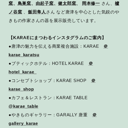
窯
、
鳥巣窯
、
由起子窯
、
健太郎窯
、
岡本修一
さん、
櫨
ノ谷窯
、
飯田隼人
さん など唐津を中心とした気鋭のや
きもの作家さんの器を展示販売しています。
【KARAEにまつわるインスタグラムのご案内】
●唐津の魅力を伝える商業複合施設：KARAE
＠
karae_karatsu
●ブティックホテル：HOTEL KARAE
＠
hotel_karae_
●コンセプトショップ：KARAE SHOP
＠
karae_shop
●カフェ＆レストラン：KARAE TABLE
@karae_table
●やきものギャラリー：GARALLY 唐重
＠
gallery_karae