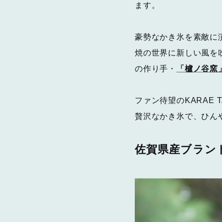
ます。
豪勢なかき氷を素敵に
焼の世界に新しい風を
の作り手・
「櫨ノ谷窯
ファン待望のKARAE
贅沢なかき氷で、ひん
佐賀県産ブラン