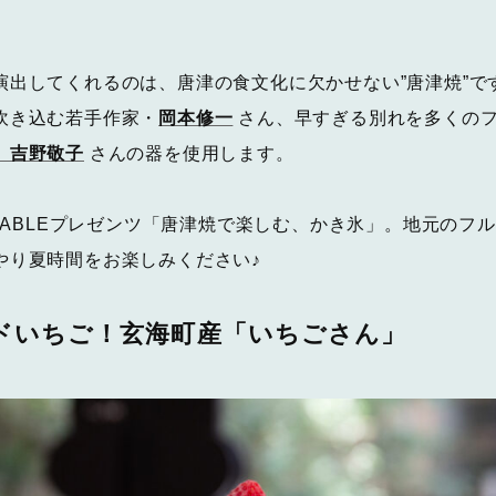
演出してくれるのは、唐津の食文化に欠かせない”唐津焼”で
吹き込む若手作家・
岡本修一
さん、早すぎる別れを多くの
」吉野敬子
さんの器を使用します。
 TABLEプレゼンツ「唐津焼で楽しむ、かき氷」。地元のフ
やり夏時間をお楽しみください♪
ドいちご！玄海町産「いちごさん」