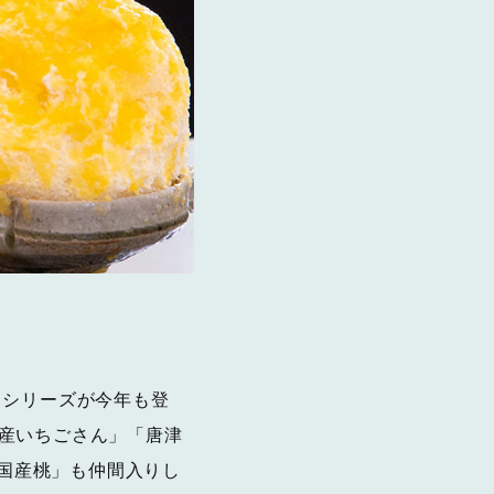
氷」シリーズが今年も登
産いちごさん」「唐津
「国産桃」も仲間入りし