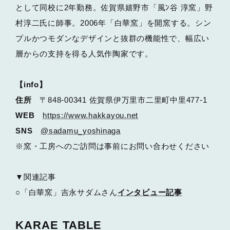
として同校に2年勤務。佐賀県嬉野市「風ﾝ谷 淳窯」野
村淳二氏に師事。2006年「白華窯」を開窯する。シン
プルかつモダンなデザインと抜群の機能性で、幅広い
層からの支持を得る人気作陶家です。
【info】
住所
〒848-00341 佐賀県伊万里市二里町中里477-1
WEB
https://www.hakkayou.net
SNS
@sadamu_yoshinaga
※窯・工房へのご訪問は事前にお問い合わせください
▼関連記事
○「白華窯」吉永サダムさん
インタビュー記事
KARAE TABLE