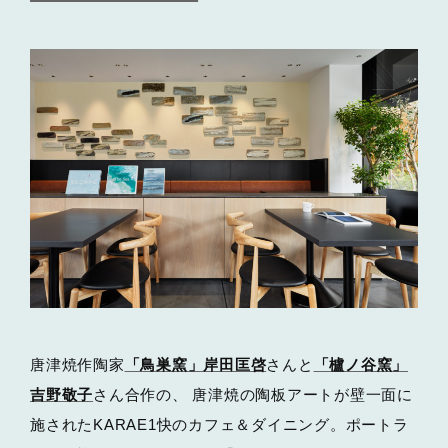
唐津焼作陶家
「鳥巣窯」岸田匡啓
さんと
「櫨ノ谷窯」
吉野敬子
さん合作の、 唐津焼の陶板アートが壁一面に
施されたKARAE1快のカフェ＆ダイニング。ポートラ