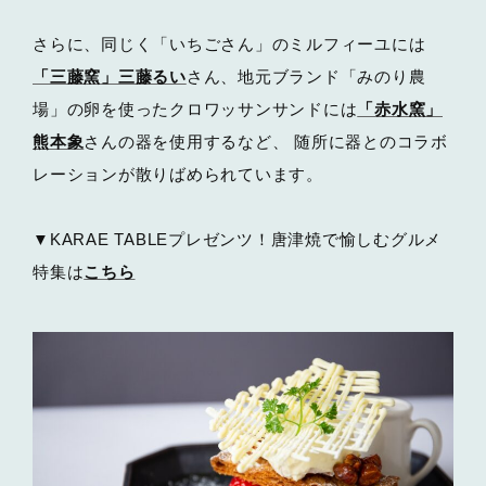
さらに、同じく「いちごさん」のミルフィーユには
「三藤窯」三藤るい
さん、地元ブランド「みのり農
場」の卵を使ったクロワッサンサンドには
「赤水窯」
熊本象
さんの器を使用するなど、 随所に器とのコラボ
レーションが散りばめられています。
▼KARAE TABLEプレゼンツ！唐津焼で愉しむグルメ
特集は
こちら