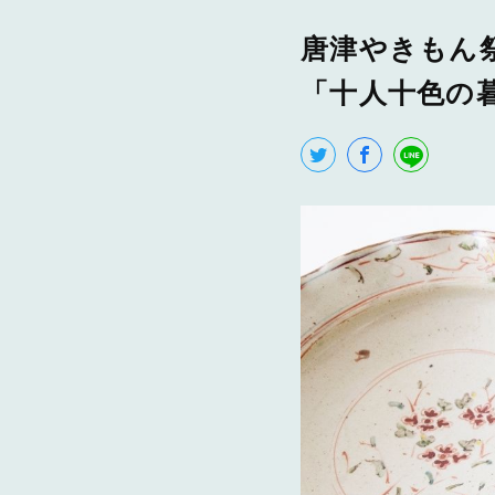
唐津やきもん祭り
「十人十色の