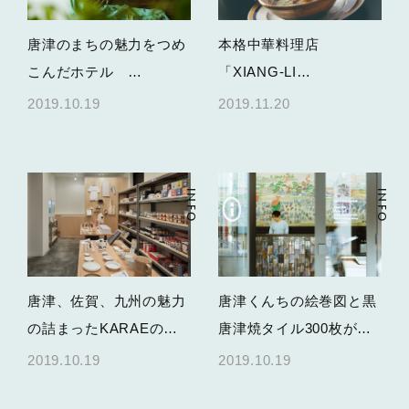
唐津のまちの魅力をつめ
本格中華料理店
こんだホテル
「XIANG-LI
「HOTEL KARAE」が11
KARATSU」が10月25日
2019.10.19
2019.11.20
月1日OPEN！
OPEN！
INFO
INFO
唐津、佐賀、九州の魅力
唐津くんちの絵巻図と黒
の詰まったKARAEのコ
唐津焼タイル300枚が圧
ンセプトショップ
巻の、KARAEのインフ
2019.10.19
2019.10.19
「KARAE SHOP」が10
ォメーション