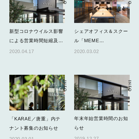
新型コロナウイルス影響
シェアオフィス＆スクー
による営業時間短縮及び
ル「MEME
臨時休業についてのお知
KARATSU(ミーム・唐
2020.04.17
2020.03.02
らせ(5月7日更新)
津)」が３月２日OPEN！
INFO
INFO
年末年始営業時間のお知
「KARAE／唐重」内テ
らせ
ナント募集のお知らせ
2019.12.27
2020.03.01