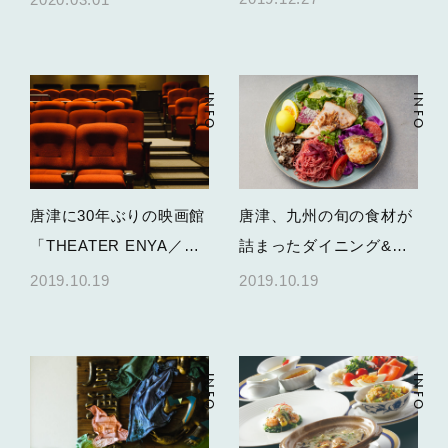
INFO
INFO
唐津に30年ぶりの映画館
唐津、九州の旬の食材が
「THEATER ENYA／シ
詰まったダイニング&カ
アター演屋」が10月25日
フェ「KARAE TABLE」
2019.10.19
2019.10.19
OPEN！
10月25日OPEN！
INFO
INFO