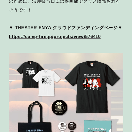
のために、演屋祭当日には映画館でグッズ販売される
そうです！
▼
THEATER ENYA
クラウドファンディングページ▼
https://camp-fire.jp/projects/view/576410