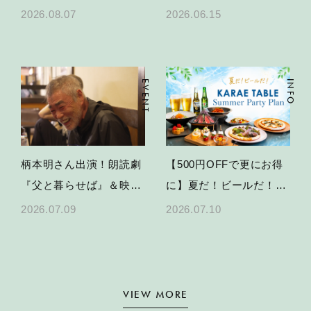
TABLEかき氷＆限定スイ
2026.08.07
2026.06.15
ーツ
EVENT
INFO
柄本明さん出演！朗読劇
【500円OFFで更にお得
『父と暮らせば』＆映画
に】夏だ！ビールだ！
特別上映の開催決定
KARAE TABLEで乾杯す
2026.07.09
2026.07.10
る、夏のパーティープラ
ン
VIEW MORE