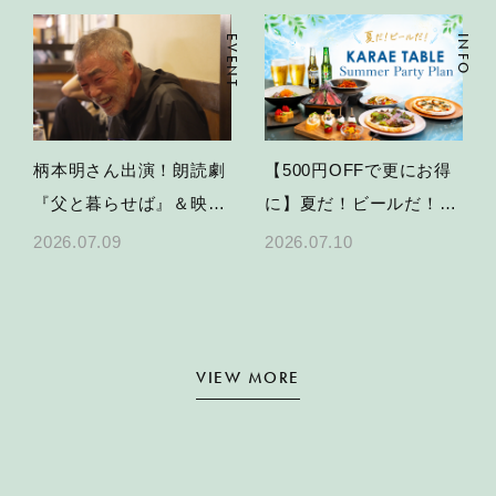
EVENT
INFO
柄本明さん出演！朗読劇
【500円OFFで更にお得
『父と暮らせば』＆映画
に】夏だ！ビールだ！
特別上映の開催決定
KARAE TABLEで乾杯す
2026.07.09
2026.07.10
る、夏のパーティープラ
ン
VIEW MORE