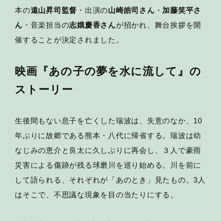
本の
遠山昇司監督
・出演の
山崎皓司さん
・
加藤笑平さ
ん
・音楽担当の
志娥慶香さん
が招かれ、舞台挨拶を開
催することが決定されました。
映画『あの子の夢を水に流して』の
ストーリー
生後間もない息子を亡くした瑞波は、失意のなか、10
年ぶりに故郷である熊本・八代に帰省する。瑞波は幼
なじみの恵介と良太に久しぶりに再会し、３人で豪雨
災害による傷跡が残る球磨川を巡り始める。川を前に
して語られる、それぞれが「あのとき」見たもの。3人
はそこで、不思議な現象を目の当たりにする。