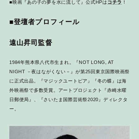
■映画『あの子の夢を水に流して』公式HPは
コチラ
！
■登壇者プロフィール
遠山昇司監督
1984年熊本県八代市生まれ。『NOT LONG, AT
NIGHT －夜はながくない－』が第25回東京国際映画祭
に正式出品。『マジックユートピア』『冬の蝶』は海
外映画祭で多数受賞。アートプロジェクト『赤崎水曜
日郵便局』、『さいたま国際芸術祭2020』ディレクタ
ー。