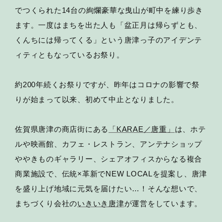
でつくられた14台の絢爛豪華な曳山が町中を練り歩き
ます。一度はまちを出た人も「盆正月は帰らずとも、
くんちには帰ってくる」という唐津っ子のアイデンテ
ィティともなっているお祭り。
約200年続くお祭りですが、昨年はコロナの影響で祭
りが始まって以来、初めて中止となりました。
佐賀県唐津の商店街にある
「KARAE／唐重」
は、ホテ
ルや映画館、カフェ・レストラン、アンテナショップ
ややきものギャラリー、シェアオフィスからなる複合
商業施設で、伝統×革新でNEW LOCALを提案し、唐津
を盛り上げ地域に元気を届けたい…！そんな想いで、
まちづくり会社の
いきいき唐津
が運営をしています。