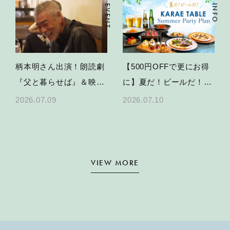
EVENT
INFO
柄本明さん出演！朗読劇
【500円OFFで更にお得
『父と暮らせば』＆映画
に】夏だ！ビールだ！
特別上映の開催決定
KARAE TABLEで乾杯す
2026.07.09
2026.07.10
る、夏のパーティープラ
ン
VIEW MORE