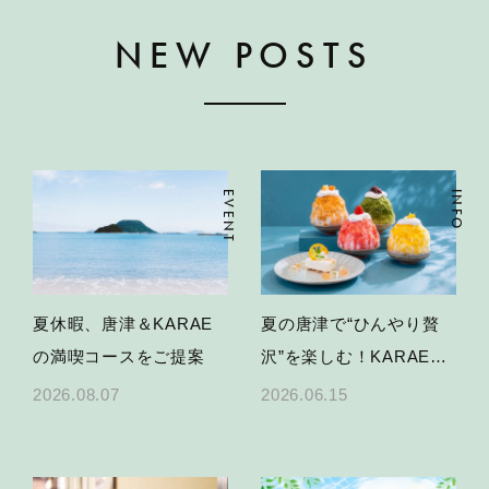
NEW POSTS
EVENT
INFO
夏休暇、唐津＆KARAE
夏の唐津で“ひんやり贅
の満喫コースをご提案
沢”を楽しむ！KARAE
TABLEかき氷＆限定スイ
2026.08.07
2026.06.15
ーツ