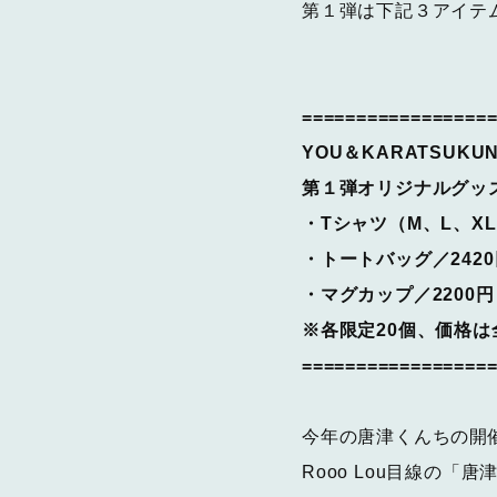
第１弾は下記３アイテ
=================
YOU＆KARATSUKUN
第１弾オリジナルグッ
・Tシャツ（M、L、XL
・トートバッグ／2420
・マグカップ／2200円
※各限定20個、価格は
=================
今年の唐津くんちの開
Rooo Lou目線の