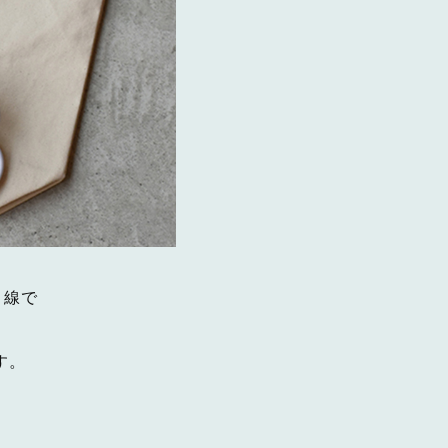
目線で
す。
。