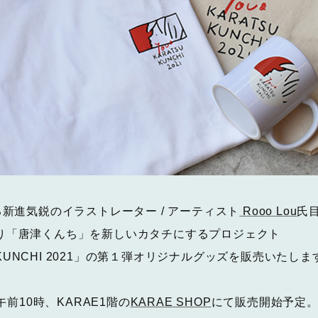
る新進気鋭のイラストレーター / アーティスト
Rooo Lou
氏
り「唐津くんち」を新しいカタチにするプロジェクト
U KUNCHI 2021」の第１弾オリジナルグッズを販売いたしま
午前10時、KARAE1階の
KARAE SHOP
にて販売開始予定