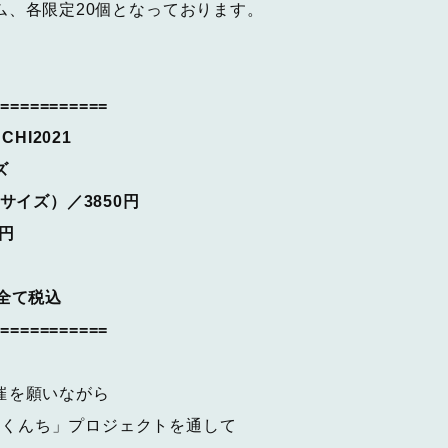
ム、各限定20個となっております。
============
CHI2021
ズ
サイズ）／3850円
円
全て税込
============
催を願いながら
「唐津くんち」プロジェクトを通して