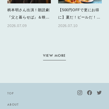
柄本明さん出演！朗読劇
【500円OFFで更にお得
『父と暮らせば』＆映画
に】夏だ！ビールだ！
特別上映の開催決定
KARAE TABLEで乾杯す
2026.07.09
2026.07.10
る、夏のパーティープラ
ン
VIEW MORE
TOP
ABOUT