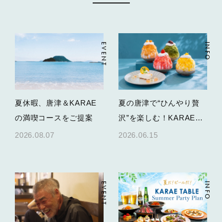
EVENT
INFO
夏休暇、唐津＆KARAE
夏の唐津で“ひんやり贅
の満喫コースをご提案
沢”を楽しむ！KARAE
TABLEかき氷＆限定スイ
2026.08.07
2026.06.15
ーツ
EVENT
INFO