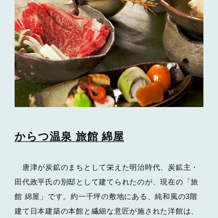
からつ温泉 旅館 綿屋
唐津が炭鉱のまちとして栄えた明治時代、炭鉱主・
田代政平氏の別邸として建てられたのが、現在の「旅
館 綿屋」です。約一千坪の敷地にある、純和風の3階
建て日本建築の本館と繊細な意匠が施された洋館は、