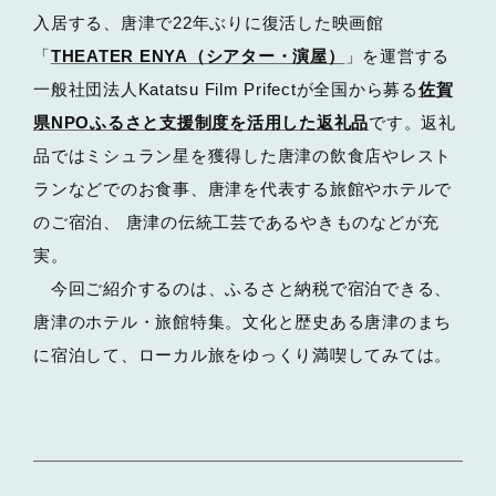
入居する、唐津で22年ぶりに復活した映画館
「
THEATER ENYA（シアター・演屋）
」を運営する
一般社団法人Katatsu Film Prifectが全国から募る
佐賀
県NPOふるさと支援制度を活用した返礼品
です。返礼
品ではミシュラン星を獲得した唐津の飲食店やレスト
ランなどでのお食事、唐津を代表する旅館やホテルで
のご宿泊、 唐津の伝統工芸であるやきものなどが充
実。
今回ご紹介するのは、ふるさと納税で宿泊できる、
唐津のホテル・旅館特集。文化と歴史ある唐津のまち
に宿泊して、ローカル旅をゆっくり満喫してみては。