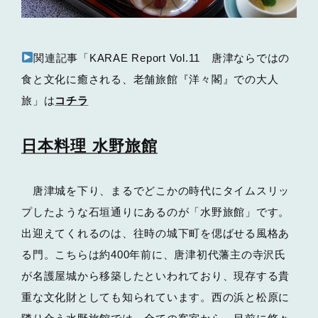
関連記事「KARAE Report Vol.11 唐津ならではの
食と文化に癒される、老舗旅館『洋々閣』での大人
旅」は
コチラ
日本料理 水野旅館
唐津城を下り、まるでどこかの時代にタイムスリッ
プしたような石垣通りにあるのが「水野旅館」です。
出迎えてくれるのは、往時の城下町を偲ばせる風格あ
る門。こちらは約400年前に、唐津初代藩主の寺沢氏
が名護屋城から移築したといわれており、現存する貴
重な文化財としても知られています。西の浜と松原に