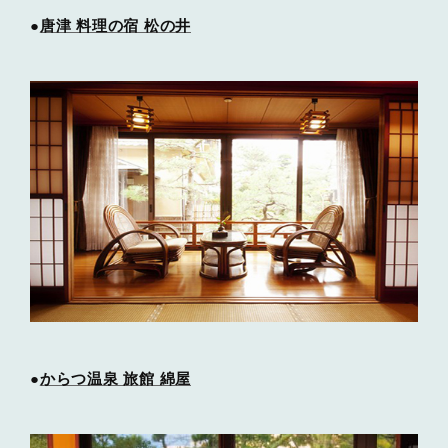
●
唐津 料理の宿 松の井
●
からつ温泉 旅館 綿屋