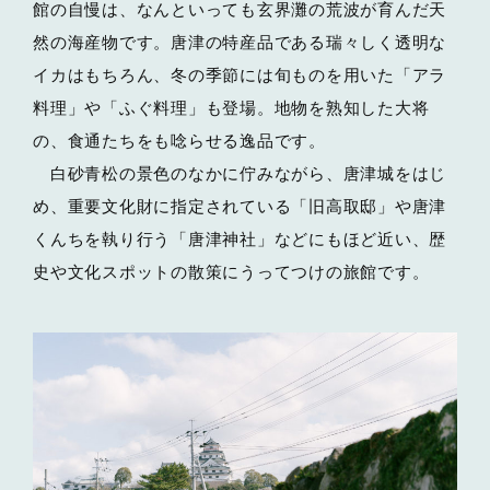
館の自慢は、なんといっても玄界灘の荒波が育んだ天
然の海産物です。唐津の特産品である瑞々しく透明な
イカはもちろん、冬の季節には旬ものを用いた「アラ
料理」や「ふぐ料理」も登場。地物を熟知した大将
の、食通たちをも唸らせる逸品です。
白砂青松の景色のなかに佇みながら、唐津城をはじ
め、重要文化財に指定されている「旧高取邸」や唐津
くんちを執り行う「唐津神社」などにもほど近い、歴
史や文化スポットの散策にうってつけの旅館です。