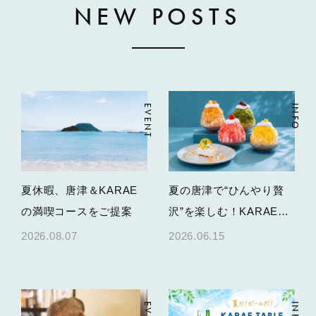
NEW POSTS
EVENT
INFO
夏休暇、唐津＆KARAE
夏の唐津で“ひんやり贅
の満喫コースをご提案
沢”を楽しむ！KARAE
TABLEかき氷＆限定スイ
2026.08.07
2026.06.15
ーツ
INFO