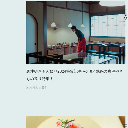
INFO
唐津やきもん祭り2024特集記事 vol.8／魅惑の唐津やき
もの巡り特集！
2024.05.04