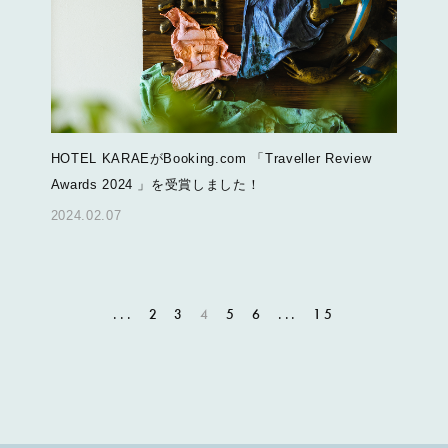
HOTEL KARAEがBooking.com 「Traveller Review
Awards 2024 」を受賞しました！
2024.02.07
...
2
3
4
5
6
...
15