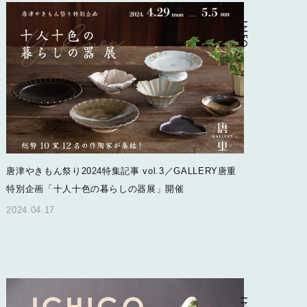
INFO
唐津やきもん祭り2024特集記事 vol.3／GALLERY唐重
特別企画「十人十色の暮らしの器展」開催
2024.04.17