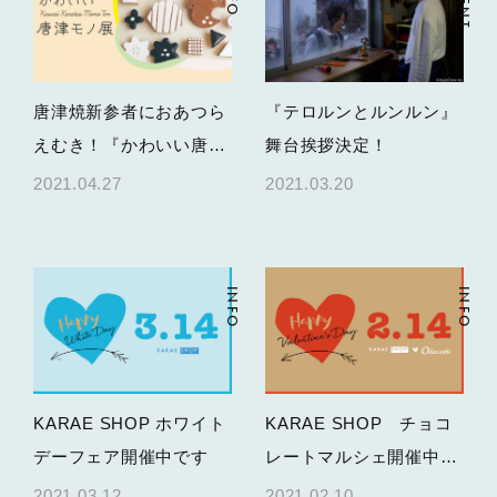
EVENT
唐津焼新参者におあつら
『テロルンとルンルン』
えむき！『かわいい唐津
舞台挨拶決定！
モノ展』を開催します
2021.04.27
2021.03.20
INFO
INFO
KARAE SHOP ホワイト
KARAE SHOP チョコ
デーフェア開催中です
レートマルシェ開催中で
す
2021.03.12
2021.02.10