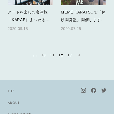
アートを楽しむ唐津旅
MEME KARATSUで「体
「KARAEにまつわる４
験開発塾」開催します／
人の作家展」
７月30日～10月1日
2020.09.18
2020.07.25
...
10
11
12
13
14
TOP
ABOUT