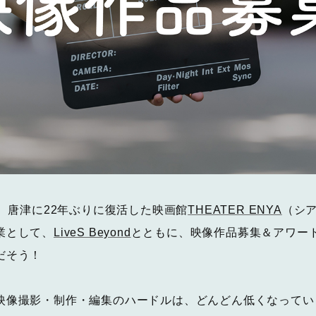
る、唐津に22年ぶりに復活した映画館
THEATER ENYA
（シ
業として、
LiveS Beyond
とともに、映像作品募集＆アワー
だそう！
映像撮影・制作・編集のハードルは、どんどん低くなってい