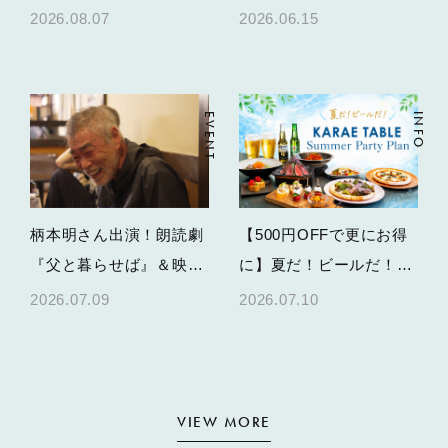
TABLEかき氷＆限定スイ
2026.08.07
2026.06.15
ーツ
EVENT
INFO
柄本明さん出演！朗読劇
【500円OFFで更にお得
『父と暮らせば』＆映画
に】夏だ！ビールだ！
特別上映の開催決定
KARAE TABLEで乾杯す
2026.07.09
2026.07.10
る、夏のパーティープラ
ン
VIEW MORE