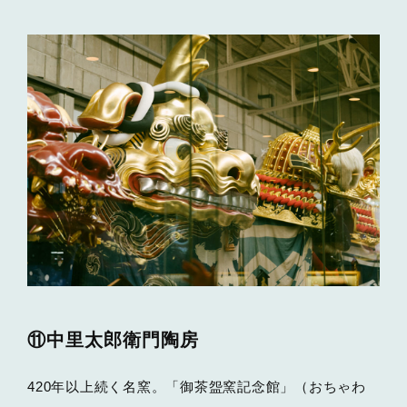
⑪中里太郎衛門陶房
420年以上続く名窯。「御茶盌窯記念館」（おちゃわ