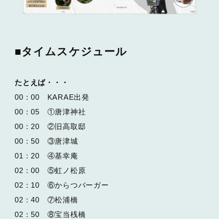
■タイムスケジュール
たとえば・・・
00：00 KARAE出発
00：05 ①唐津神社
00：20 ②旧高取邸
00：50 ③唐津城
01：20 ④基幸庵
02：00 ⑤虹ノ松原
02：10 ⑥からつバーガー
02：40 ⑦松浦橋
02：50 ⑧宝当桟橋