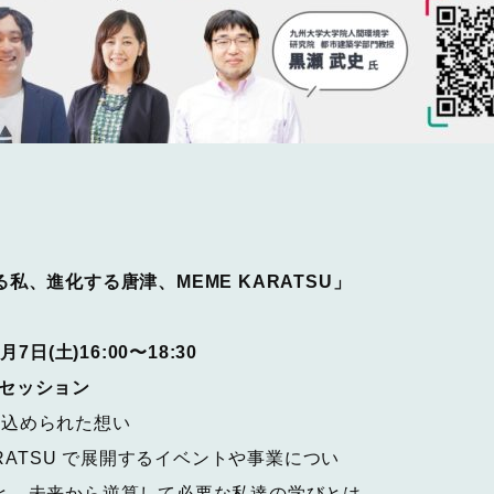
私、進化する唐津、MEME KARATSU」
7日(土)16:00〜18:30
ークセッション
 に込められた想い
ARATSU で展開するイベントや事業につい
と、未来から逆算して必要な私達の学びとは