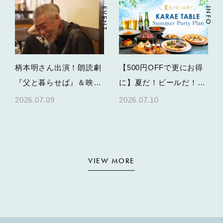
EVENT
INFO
柄本明さん出演！朗読劇
【500円OFFで更にお得
『父と暮らせば』＆映画
に】夏だ！ビールだ！
特別上映の開催決定
KARAE TABLEで乾杯す
2026.07.09
2026.07.10
る、夏のパーティープラ
ン
VIEW MORE