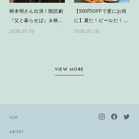
柄本明さん出演！朗読劇
【500円OFFで更にお得
『父と暮らせば』＆映画
に】夏だ！ビールだ！
特別上映の開催決定
KARAE TABLEで乾杯す
2026.07.09
2026.07.10
る、夏のパーティープラ
ン
VIEW MORE
TOP
ABOUT