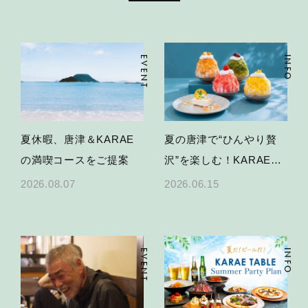
EVENT
INFO
夏休暇、唐津＆KARAE
夏の唐津で“ひんやり贅
の満喫コースをご提案
沢”を楽しむ！KARAE
TABLEかき氷＆限定スイ
2026.08.07
2026.06.15
ーツ
EVENT
INFO