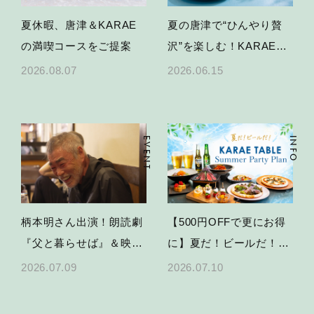
夏休暇、唐津＆KARAE
夏の唐津で“ひんやり贅
の満喫コースをご提案
沢”を楽しむ！KARAE
TABLEかき氷＆限定スイ
2026.08.07
2026.06.15
ーツ
EVENT
INFO
柄本明さん出演！朗読劇
【500円OFFで更にお得
『父と暮らせば』＆映画
に】夏だ！ビールだ！
特別上映の開催決定
KARAE TABLEで乾杯す
2026.07.09
2026.07.10
る、夏のパーティープラ
ン