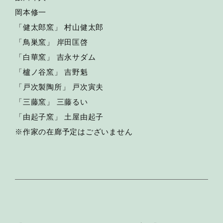
岡本修一
「健太郎窯」 村山健太郎
「鳥巣窯」 岸田匡啓
「白華窯」 吉永サダム
「櫨ノ谷窯」 吉野魁
「戸次製陶所」 戸次寅夫
「三藤窯」 三藤るい
「由起子窯」 土屋由起子
※作家の在廊予定はございません