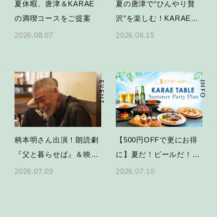
夏休暇、唐津＆KARAE
夏の唐津で“ひんやり贅
の満喫コースをご提案
沢”を楽しむ！KARAE
TABLEかき氷＆限定スイ
2026.08.07
2026.06.15
ーツ
EVENT
INFO
柄本明さん出演！朗読劇
【500円OFFで更にお得
『父と暮らせば』＆映画
に】夏だ！ビールだ！
特別上映の開催決定
KARAE TABLEで乾杯す
2026.07.09
2026.07.10
る、夏のパーティープラ
ン