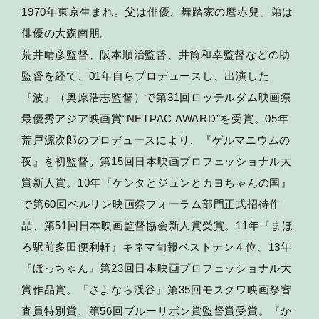
1970年東京生まれ。父は俳優、舞踏家の麿赤兒、弟は
俳優の大森南朋。
荒井晴彦監督、阪本順治監督、井筒和幸監督などの助
監督を経て、01年自らプロデュースし、出演した
『波』（奥原浩志監督）で第31回ロッテルダム映画祭
最優秀アジア映画賞“NETPAC AWARD”を受賞。05年
荒戸源次郎のプロデュースにより、『ゲルマニウムの
夜』を初監督。第15回日本映画プロフェッショナル大
賞新人賞。10年『ケンタとジュンとカヨちゃんの国』
で第60回ベルリン映画祭フォーラム部門正式招待作
品、第51回日本映画監督協会新人賞受賞。11年『まほ
ろ駅前多田便利軒』キネマ旬報ベストテン４位、13年
『ぼっちゃん』第23回日本映画プロフェッショナル大
賞作品賞。『さよなら渓谷』第35回モスクワ映画祭審
査員特別賞、第56回ブルーリボン賞監督賞受賞。『か