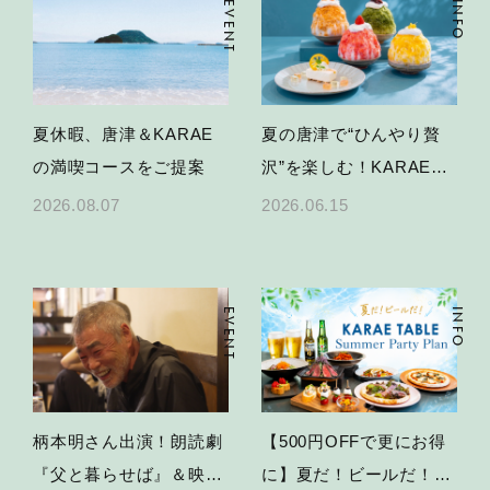
EVENT
INFO
夏休暇、唐津＆KARAE
夏の唐津で“ひんやり贅
の満喫コースをご提案
沢”を楽しむ！KARAE
TABLEかき氷＆限定スイ
2026.08.07
2026.06.15
ーツ
EVENT
INFO
柄本明さん出演！朗読劇
【500円OFFで更にお得
『父と暮らせば』＆映画
に】夏だ！ビールだ！