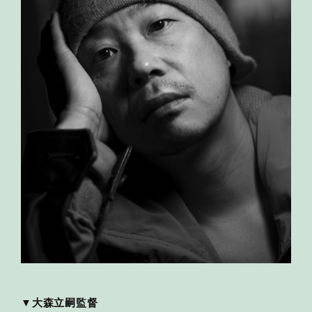
▼大森立嗣監督