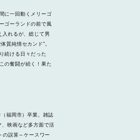
間に一回動くメリーゴ
ーゴーランドの前で風
え入れるが、総じて男
体質純情セカンド”。
り続ける日々だった
この奮闘が続く！果た
学（福岡市）卒業。雑誌
ラマ、映画など多方面で活
ートの誤算～ケースワー