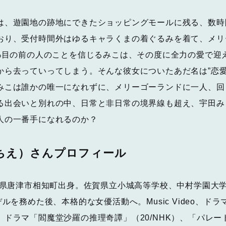
、遊園地の跡地にできたショッピングモールに残る、数時
おり、受付時間外はゆるキャラくまの着ぐるみを着て、メリ
0%目の前の人のことを信じるみこは、その度に全力の愛で迎
から去っていってしまう。そんな彼女についたあだ名は”恋愛
みこは誰かの唯一になれずに、メリーゴーランドに一人、回
る出会いと別れの中、日常と非日常の境界線も超え、宇田み
人の一番手になれるのか？
ちえ）さんプロフィール
賀県唐津市相知町出身。佐賀県立小城高等学校、中村学園大
デルを務めた後、本格的な女優活動へ。Music Video、ド
、ドラマ「閻魔堂沙羅の推理奇譚」（20/NHK）、「パレ