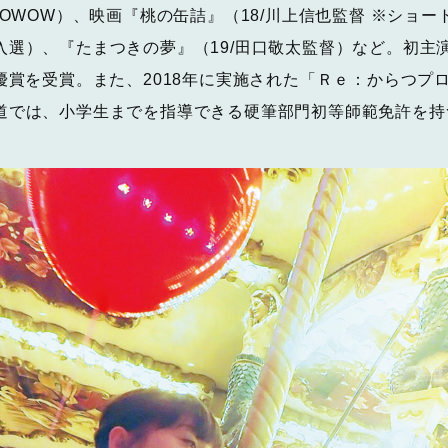
WOWOW）、映画『桃の缶詰』（18/川上信也監督 ※ショ
入選）、『たまつきの夢』（19/田口敬太監督）など。初主
019女優賞を受賞。また、2018年に実施された「Ｒｅ：からつ
道では、小学生までを指導できる硬筆部門初等師範免許を持