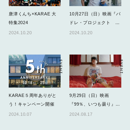
唐津くんち×KARAE 大
10月27日（日）映画『パ
特集2024
ドレ・プロジェクト ～
父の影を追って～』舞台
2024.10.20
2024.10.20
挨拶開催
EVENT
EVENT
KARAE５周年ありがと
9月29日（日）映画
う！キャンペーン開催
『99％、いつも曇り』舞
台挨拶決定！
2024.10.07
2024.08.17