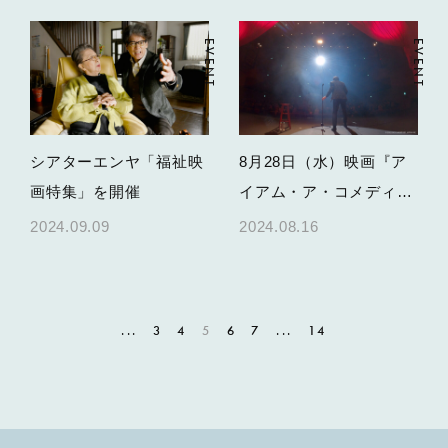
EVENT
EVENT
シアターエンヤ「福祉映
8月28日（水）映画『ア
画特集」を開催
イアム・ア・コメディア
ン』舞台挨拶、及び独演
2024.09.09
2024.08.16
会決定！
...
3
4
5
6
7
...
14