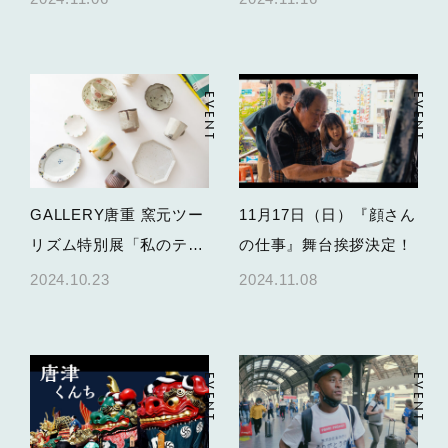
～ 孤軍奮闘する若き医
師の挑戦」のティーチイ
ン付上映会開催決定！
EVENT
EVENT
GALLERY唐重 窯元ツー
11月17日（日）『顔さん
リズム特別展「私のティ
の仕事』舞台挨拶決定！
ータイム展」を開催しま
2024.10.23
2024.11.08
す
EVENT
EVENT