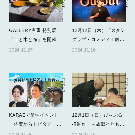
EVENT
EVENT
GALLERY唐重 特別展
12月12日（木）「スタン
「土と木と布」を開催
ダップ・コメディ！唐
津」村本大輔単独ライブ
2024.11.27
2024.11.16
／映画『レニー・ブルー
ス』／若手コメディアン
によるライブ開催決
EVENT
EVENT
定！！
KARAEで留学イベント
12月1日（日）ぴ～ぷる
「佐賀からトビタテ！世
様制作「～故郷とともに
界へ」開催
生き 故郷とともに逝く
2024.11.06
2024.11.16